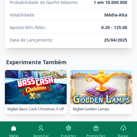
Probabilidade de Ganho Máximo:
1 em 10.000.000
Volatilidade:
Média-Alta
Aposta Mín./Máx.:
0.20 - 125.00
Data de Lançamento:
25/04/2025
Experimente Também
Mgbet Bass Cash Christmas X UP
Mgbet Golden Lamps
Início
Registrar
Esportes
Promoções
Baixar