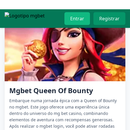
Entrar
Registrar
Mgbet Queen Of Bounty
Embarque numa jornada épica com a Queen of Bounty
no mgbet. Este jogo oferece uma experiência única
dentro do universo do mg bet casino, combinando
elementos de aventura com recompensas generosas.
Após realizar o mgbet login, você pode ativar rodadas