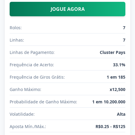
JOGUE AGORA
Rolos:
7
Linhas:
7
Linhas de Pagamento:
Cluster Pays
Frequência de Acerto:
33.1%
Frequência de Giros Grátis:
1 em 185
Ganho Máximo:
x12,500
Probabilidade de Ganho Máximo:
1 em 10.200.000
Volatilidade:
Alta
Aposta Mín./Máx.:
R$0.25 - R$125