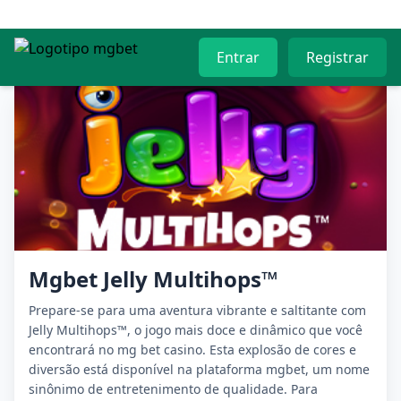
Entrar
Registrar
Mgbet Jelly Multihops™
Prepare-se para uma aventura vibrante e saltitante com
Jelly Multihops™, o jogo mais doce e dinâmico que você
encontrará no mg bet casino. Esta explosão de cores e
diversão está disponível na plataforma mgbet, um nome
sinônimo de entretenimento de qualidade. Para